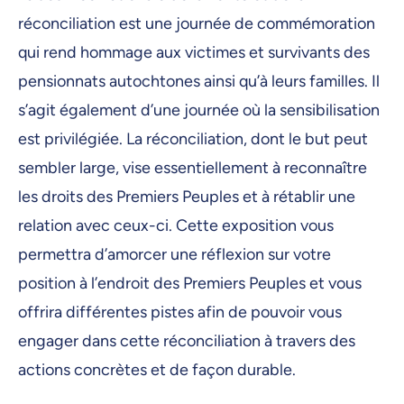
14 octobre 2025, 09:00
réconciliation est une journée de commémoration
15 octobre 2025, 09:00
qui rend hommage aux victimes et survivants des
16 octobre 2025, 09:00
pensionnats autochtones ainsi qu’à leurs familles. Il
s’agit également d’une journée où la sensibilisation
17 octobre 2025, 09:00
est privilégiée. La réconciliation, dont le but peut
18 octobre 2025, 09:00
sembler large, vise essentiellement à reconnaître
19 octobre 2025, 09:00
les droits des Premiers Peuples et à rétablir une
20 octobre 2025, 09:00
relation avec ceux-ci. Cette exposition vous
permettra d’amorcer une réflexion sur votre
21 octobre 2025, 09:00
position à l’endroit des Premiers Peuples et vous
22 octobre 2025, 09:00
offrira différentes pistes afin de pouvoir vous
23 octobre 2025, 09:00
engager dans cette réconciliation à travers des
24 octobre 2025, 09:00
actions concrètes et de façon durable.
25 octobre 2025, 09:00