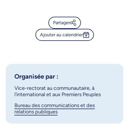
26 octobre 2025, 09:00
27 octobre 2025, 09:00
Partager
28 octobre 2025, 09:00
Ajouter au calendrier
Calendrier de l’Université de
29 octobre 2025, 09:00
Montréal - Exposition «
Outlook 365
S'engager dans la
30 octobre 2025, 09:00
Google Calendar
réconciliation »
31 octobre 2025, 09:00
iCalendar
Organisée par :
X.com
Facebook
Vice-rectorat au communautaire, à
l’international et aux Premiers Peuples
Courriel
LinkedIn
Bureau des communications et des
relations publiques
Copier le lien