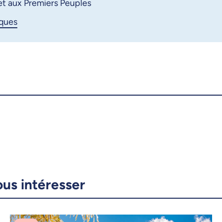
 et aux Premiers Peuples
Courriel
LinkedIn
iques
Copier le lien
ous intéresser