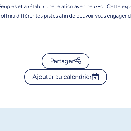
Peuples et à rétablir une relation avec ceux-ci. Cette ex
 offrira différentes pistes afin de pouvoir vous engager d
Partager
Ajouter au calendrier
Calendrier de l’Université de
Montréal - Exposition «
Outlook 365
S'engager dans la
réconciliation »
Google Calendar
iCalendar
X.com
Facebook