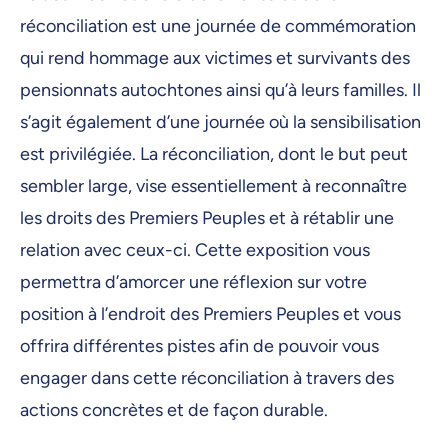
13 octobre 2025, 09:00
réconciliation est une journée de commémoration
14 octobre 2025, 09:00
qui rend hommage aux victimes et survivants des
15 octobre 2025, 09:00
pensionnats autochtones ainsi qu’à leurs familles. Il
s’agit également d’une journée où la sensibilisation
16 octobre 2025, 09:00
est privilégiée. La réconciliation, dont le but peut
17 octobre 2025, 09:00
sembler large, vise essentiellement à reconnaître
18 octobre 2025, 09:00
les droits des Premiers Peuples et à rétablir une
19 octobre 2025, 09:00
relation avec ceux-ci. Cette exposition vous
permettra d’amorcer une réflexion sur votre
21 octobre 2025, 09:00
position à l’endroit des Premiers Peuples et vous
22 octobre 2025, 09:00
offrira différentes pistes afin de pouvoir vous
23 octobre 2025, 09:00
engager dans cette réconciliation à travers des
24 octobre 2025, 09:00
actions concrètes et de façon durable.
25 octobre 2025, 09:00