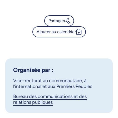
26 octobre 2025, 09:00
27 octobre 2025, 09:00
Partager
28 octobre 2025, 09:00
Ajouter au calendrier
Calendrier de l’Université de
29 octobre 2025, 09:00
Montréal - Exposition «
Outlook 365
S'engager dans la
30 octobre 2025, 09:00
Google Calendar
réconciliation »
31 octobre 2025, 09:00
iCalendar
Organisée par :
X.com
Facebook
Vice-rectorat au communautaire, à
l’international et aux Premiers Peuples
Courriel
LinkedIn
Bureau des communications et des
relations publiques
Copier le lien