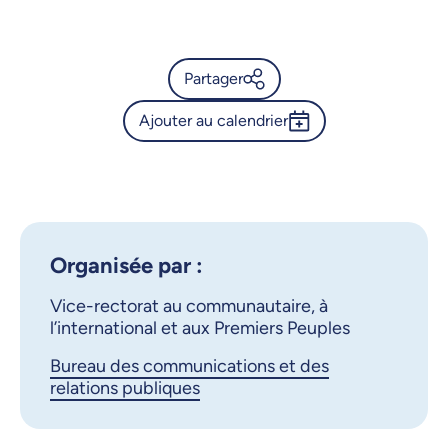
26 octobre 2025, 09:00
27 octobre 2025, 09:00
Partager
28 octobre 2025, 09:00
Ajouter au calendrier
Calendrier de l’Université de
29 octobre 2025, 09:00
Montréal - Exposition «
Outlook 365
S'engager dans la
30 octobre 2025, 09:00
Google Calendar
réconciliation »
31 octobre 2025, 09:00
iCalendar
Organisée par :
X.com
Facebook
Vice-rectorat au communautaire, à
l’international et aux Premiers Peuples
Courriel
LinkedIn
Bureau des communications et des
relations publiques
Copier le lien