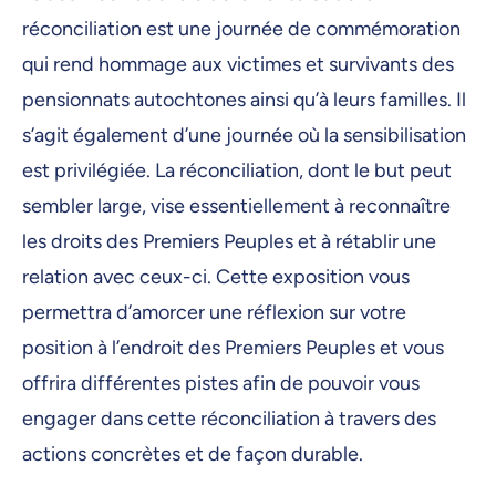
13 octobre 2025, 09:00
réconciliation est une journée de commémoration
14 octobre 2025, 09:00
qui rend hommage aux victimes et survivants des
15 octobre 2025, 09:00
pensionnats autochtones ainsi qu’à leurs familles. Il
s’agit également d’une journée où la sensibilisation
16 octobre 2025, 09:00
est privilégiée. La réconciliation, dont le but peut
17 octobre 2025, 09:00
sembler large, vise essentiellement à reconnaître
18 octobre 2025, 09:00
les droits des Premiers Peuples et à rétablir une
19 octobre 2025, 09:00
relation avec ceux-ci. Cette exposition vous
permettra d’amorcer une réflexion sur votre
20 octobre 2025, 09:00
position à l’endroit des Premiers Peuples et vous
21 octobre 2025, 09:00
offrira différentes pistes afin de pouvoir vous
22 octobre 2025, 09:00
engager dans cette réconciliation à travers des
23 octobre 2025, 09:00
actions concrètes et de façon durable.
24 octobre 2025, 09:00