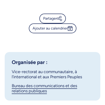
25 octobre 2025, 09:00
26 octobre 2025, 09:00
Partager
27 octobre 2025, 09:00
Ajouter au calendrier
Calendrier de l’Université de
28 octobre 2025, 09:00
Montréal - Exposition «
Outlook 365
S'engager dans la
30 octobre 2025, 09:00
Google Calendar
réconciliation »
31 octobre 2025, 09:00
iCalendar
Organisée par :
X.com
Facebook
Vice-rectorat au communautaire, à
l’international et aux Premiers Peuples
Courriel
LinkedIn
Bureau des communications et des
relations publiques
Copier le lien