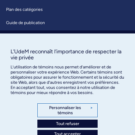
Plan des catégories
Guide de publication
Soumettre une activité
À propos / Nous joindre
L’UdeM reconnaît l’importance de respecter la
vie privée
L’utilisation de témoins nous permet d’améliorer et de
personnaliser votre expérience Web. Certains témoins sont
obligatoires pour assurer le fonctionnement et la sécurité du
site Web, alors que d’autres enregistrent vos préférences.
En acceptant tout, vous consentez à notre utilisation de
témoins pour mieux répondre à vos besoins.
Bureau des communications et
des relations publiques
Personnaliser les
>
témoins
3744, rue Jean-Brillant, bureau 490
Montréal (Québec) H3T 1P1
Tout refuser
Tout accepter