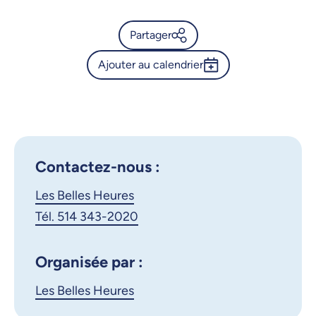
Partager
Ajouter au calendrier
Calendrier de l’Université de
Montréal - L’autoportrait en
Outlook 365
peinture du 15e au 20e siècle
Google Calendar
- Épisode 3
iCalendar
Contactez-nous :
X.com
Facebook
Les Belles Heures
Courriel
LinkedIn
Tél. 514 343-2020
Copier le lien
Organisée par :
Les Belles Heures