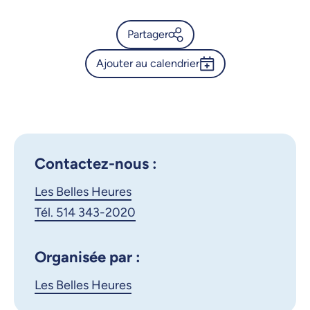
Partager
Ajouter au calendrier
Calendrier de l’Université de
Montréal - L’autoportrait en
Outlook 365
peinture du 15e au 20e siècle
Google Calendar
- Épisode 1
iCalendar
Contactez-nous :
X.com
Facebook
Les Belles Heures
Courriel
LinkedIn
Tél. 514 343-2020
Copier le lien
Organisée par :
Les Belles Heures