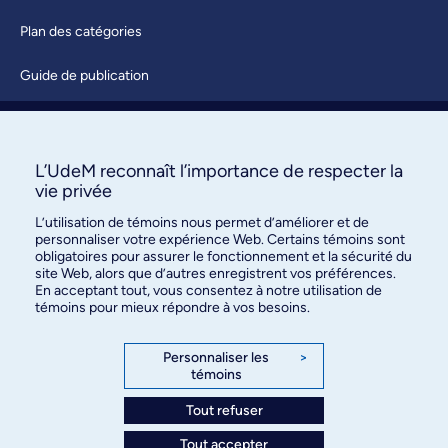
Plan des catégories
Guide de publication
Soumettre une activité
À propos / Nous joindre
L’UdeM reconnaît l’importance de respecter la
vie privée
L’utilisation de témoins nous permet d’améliorer et de
personnaliser votre expérience Web. Certains témoins sont
obligatoires pour assurer le fonctionnement et la sécurité du
site Web, alors que d’autres enregistrent vos préférences.
En acceptant tout, vous consentez à notre utilisation de
témoins pour mieux répondre à vos besoins.
Bureau des communications et
des relations publiques
Personnaliser les
>
témoins
3744, rue Jean-Brillant, bureau 490
Montréal (Québec) H3T 1P1
Tout refuser
Tout accepter