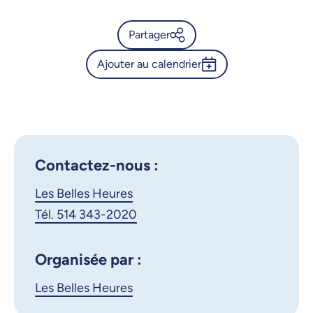
Partager
Ajouter au calendrier
Calendrier de l’Université de
Montréal - L’autoportrait en
Outlook 365
peinture du 15e au 20e siècle
Google Calendar
- Épisode 4
iCalendar
Contactez-nous :
X.com
Facebook
Les Belles Heures
Courriel
LinkedIn
Tél. 514 343-2020
Copier le lien
Organisée par :
Les Belles Heures