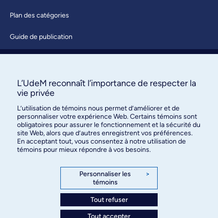
Plan des catégories
Guide de publication
Soumettre une activité
À propos / Nous joindre
L’UdeM reconnaît l’importance de respecter la
vie privée
L’utilisation de témoins nous permet d’améliorer et de
personnaliser votre expérience Web. Certains témoins sont
obligatoires pour assurer le fonctionnement et la sécurité du
site Web, alors que d’autres enregistrent vos préférences.
En acceptant tout, vous consentez à notre utilisation de
témoins pour mieux répondre à vos besoins.
Bureau des communications et
des relations publiques
Personnaliser les
>
témoins
3744, rue Jean-Brillant, bureau 490
Montréal (Québec) H3T 1P1
Tout refuser
Tout accepter