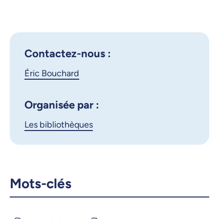
Outlook 365
d’empire
Google Calendar
iCalendar
X.com
Facebook
Contactez-nous :
Éric Bouchard
Courriel
LinkedIn
Copier le lien
Organisée par :
Les bibliothèques
Mots-clés