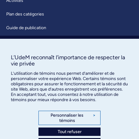
Activités
Plan des catégories
Guide de publication
Soumettre une activité
À propos / Nous joindre
L’UdeM reconnaît l’importance de respecter la
vie privée
L’utilisation de témoins nous permet d’améliorer et de
personnaliser votre expérience Web. Certains témoins sont
obligatoires pour assurer le fonctionnement et la sécurité du
site Web, alors que d’autres enregistrent vos préférences.
En acceptant tout, vous consentez à notre utilisation de
témoins pour mieux répondre à vos besoins.
Bureau des communications et
des relations publiques
Personnaliser les
>
témoins
3744, rue Jean-Brillant, bureau 490
Montréal (Québec) H3T 1P1
Tout refuser