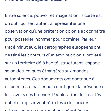
16 février 2026, 09:00
17 février 2026, 09:00
Entre science, pouvoir et imagination, la carte est
un outil qui sert autant à représenter une
18 février 2026, 09:00
observation qu’une prétention coloniale : connaître
19 février 2026, 09:00
pour posséder, nommer pour dominer. Par leur
20 février 2026, 09:00
tracé minutieux, les cartographes européens ont
23 février 2026, 09:00
dessiné les contours d’un empire colonial projeté
sur un territoire déjà habité, structurant l’espace
24 février 2026, 09:00
selon des logiques étrangères aux mondes
25 février 2026, 09:00
autochtones. Ces documents ont contribué à
26 février 2026, 09:00
effacer, marginaliser ou reconfigurer la présence et
27 février 2026, 09:00
les savoirs des Premiers Peuples, dont les réalités
2 mars 2026, 09:00
ont été trop souvent réduites à des figures
pittoresques ou des mentions périphériques.