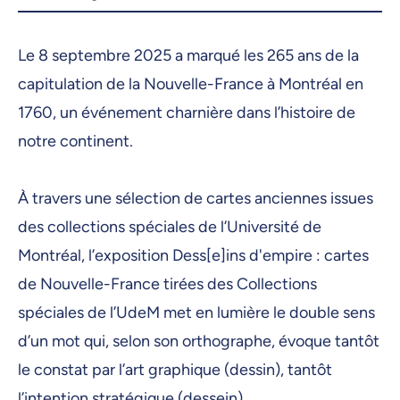
30 janvier 2026, 09:00
Le 8 septembre 2025 a marqué les 265 ans de la
2 février 2026, 09:00
capitulation de la Nouvelle-France à Montréal en
3 février 2026, 09:00
1760, un événement charnière dans l’histoire de
4 février 2026, 09:00
notre continent.
5 février 2026, 09:00
À travers une sélection de cartes anciennes issues
6 février 2026, 09:00
des collections spéciales de l’Université de
9 février 2026, 09:00
Montréal, l’exposition Dess[e]ins d'empire : cartes
10 février 2026, 09:00
de Nouvelle-France tirées des Collections
spéciales de l’UdeM met en lumière le double sens
11 février 2026, 09:00
d’un mot qui, selon son orthographe, évoque tantôt
12 février 2026, 09:00
le constat par l’art graphique (dessin), tantôt
13 février 2026, 09:00
l’intention stratégique (dessein).