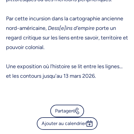
3 mars 2026, 09:00
4 mars 2026, 09:00
Par cette incursion dans la cartographie ancienne
5 mars 2026, 09:00
nord-américaine,
Dess[e]ins d’empire
porte un
6 mars 2026, 09:00
regard critique sur les liens entre savoir, territoire et
pouvoir colonial.
9 mars 2026, 09:00
10 mars 2026, 09:00
Une exposition où l’histoire se lit entre les lignes…
11 mars 2026, 09:00
et les contours jusqu'au 13 mars 2026.
12 mars 2026, 09:00
13 mars 2026, 09:00
Partager
Ajouter au calendrier
Calendrier de l’Université de
Montréal - Dess[e]ins