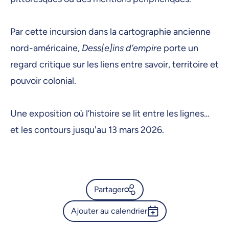
3 mars 2026, 09:00
4 mars 2026, 09:00
Par cette incursion dans la cartographie ancienne
5 mars 2026, 09:00
nord-américaine,
Dess[e]ins d’empire
porte un
6 mars 2026, 09:00
regard critique sur les liens entre savoir, territoire et
pouvoir colonial.
9 mars 2026, 09:00
10 mars 2026, 09:00
Une exposition où l’histoire se lit entre les lignes…
11 mars 2026, 09:00
et les contours jusqu'au 13 mars 2026.
12 mars 2026, 09:00
13 mars 2026, 09:00
Partager
Ajouter au calendrier
Calendrier de l’Université de
Montréal - Dess[e]ins