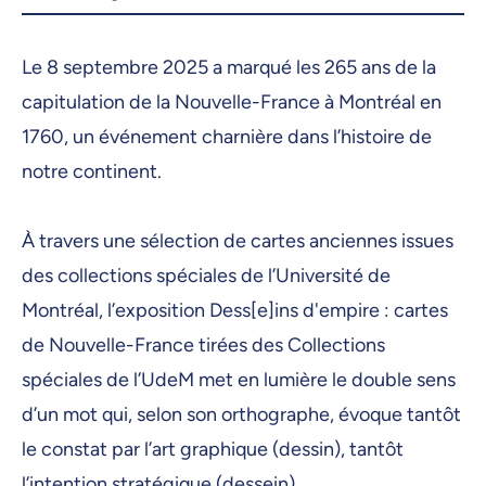
30 janvier 2026, 09:00
Le 8 septembre 2025 a marqué les 265 ans de la
2 février 2026, 09:00
capitulation de la Nouvelle-France à Montréal en
3 février 2026, 09:00
1760, un événement charnière dans l’histoire de
4 février 2026, 09:00
notre continent.
5 février 2026, 09:00
À travers une sélection de cartes anciennes issues
6 février 2026, 09:00
des collections spéciales de l’Université de
9 février 2026, 09:00
Montréal, l’exposition Dess[e]ins d'empire : cartes
10 février 2026, 09:00
de Nouvelle-France tirées des Collections
spéciales de l’UdeM met en lumière le double sens
11 février 2026, 09:00
d’un mot qui, selon son orthographe, évoque tantôt
12 février 2026, 09:00
le constat par l’art graphique (dessin), tantôt
13 février 2026, 09:00
l’intention stratégique (dessein).