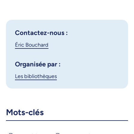
Outlook 365
d’empire
Google Calendar
iCalendar
X.com
Facebook
Contactez-nous :
Éric Bouchard
Courriel
LinkedIn
Copier le lien
Organisée par :
Les bibliothèques
Mots-clés