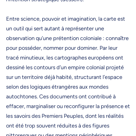
16 février 2026, 09:00
17 février 2026, 09:00
Entre science, pouvoir et imagination, la carte est
un outil qui sert autant à représenter une
18 février 2026, 09:00
observation qu’une prétention coloniale : connaître
19 février 2026, 09:00
pour posséder, nommer pour dominer. Par leur
20 février 2026, 09:00
tracé minutieux, les cartographes européens ont
23 février 2026, 09:00
dessiné les contours d’un empire colonial projeté
sur un territoire déjà habité, structurant l’espace
24 février 2026, 09:00
selon des logiques étrangères aux mondes
25 février 2026, 09:00
autochtones. Ces documents ont contribué à
26 février 2026, 09:00
effacer, marginaliser ou reconfigurer la présence et
27 février 2026, 09:00
les savoirs des Premiers Peuples, dont les réalités
2 mars 2026, 09:00
ont été trop souvent réduites à des figures
pittoresques ou des mentions périphériques.