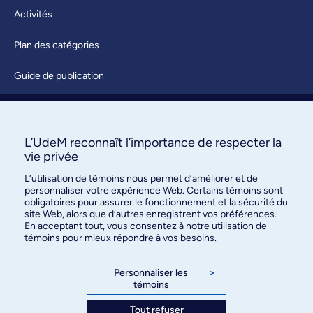
Activités
Plan des catégories
Guide de publication
Soumettre une activité
À propos / Nous joindre
L’UdeM reconnaît l’importance de respecter la
vie privée
L’utilisation de témoins nous permet d’améliorer et de
personnaliser votre expérience Web. Certains témoins sont
obligatoires pour assurer le fonctionnement et la sécurité du
site Web, alors que d’autres enregistrent vos préférences.
En acceptant tout, vous consentez à notre utilisation de
témoins pour mieux répondre à vos besoins.
Bureau des communications et
des relations publiques
Personnaliser les
>
témoins
3744, rue Jean-Brillant, bureau 490
Montréal (Québec) H3T 1P1
Tout refuser