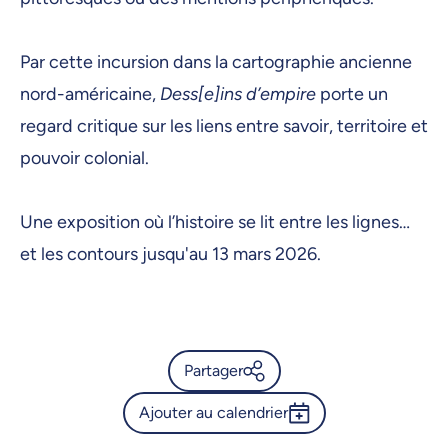
3 mars 2026, 09:00
4 mars 2026, 09:00
Par cette incursion dans la cartographie ancienne
5 mars 2026, 09:00
nord-américaine,
Dess[e]ins d’empire
porte un
6 mars 2026, 09:00
regard critique sur les liens entre savoir, territoire et
pouvoir colonial.
9 mars 2026, 09:00
10 mars 2026, 09:00
Une exposition où l’histoire se lit entre les lignes…
11 mars 2026, 09:00
et les contours jusqu'au 13 mars 2026.
12 mars 2026, 09:00
13 mars 2026, 09:00
Partager
Ajouter au calendrier
Calendrier de l’Université de
Montréal - Dess[e]ins