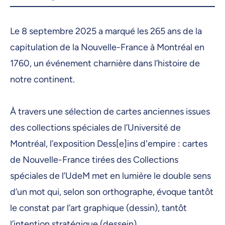
29 janvier 2026, 09:00
Le 8 septembre 2025 a marqué les 265 ans de la
30 janvier 2026, 09:00
capitulation de la Nouvelle-France à Montréal en
2 février 2026, 09:00
1760, un événement charnière dans l’histoire de
3 février 2026, 09:00
notre continent.
4 février 2026, 09:00
À travers une sélection de cartes anciennes issues
6 février 2026, 09:00
des collections spéciales de l’Université de
9 février 2026, 09:00
Montréal, l’exposition Dess[e]ins d'empire : cartes
10 février 2026, 09:00
de Nouvelle-France tirées des Collections
spéciales de l’UdeM met en lumière le double sens
11 février 2026, 09:00
d’un mot qui, selon son orthographe, évoque tantôt
12 février 2026, 09:00
le constat par l’art graphique (dessin), tantôt
13 février 2026, 09:00
l’intention stratégique (dessein).