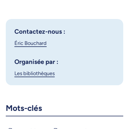
Outlook 365
d’empire
Google Calendar
iCalendar
X.com
Facebook
Contactez-nous :
Éric Bouchard
Courriel
LinkedIn
Copier le lien
Organisée par :
Les bibliothèques
Mots-clés