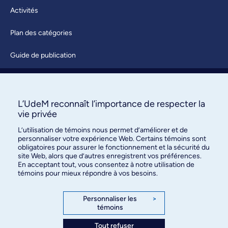
Activités
Plan des catégories
Guide de publication
Soumettre une activité
À propos / Nous joindre
L’UdeM reconnaît l’importance de respecter la
vie privée
L’utilisation de témoins nous permet d’améliorer et de
personnaliser votre expérience Web. Certains témoins sont
obligatoires pour assurer le fonctionnement et la sécurité du
site Web, alors que d’autres enregistrent vos préférences.
En acceptant tout, vous consentez à notre utilisation de
témoins pour mieux répondre à vos besoins.
Bureau des communications et
des relations publiques
Personnaliser les
>
témoins
3744, rue Jean-Brillant, bureau 490
Montréal (Québec) H3T 1P1
Tout refuser