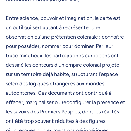
16 février 2026, 09:00
17 février 2026, 09:00
Entre science, pouvoir et imagination, la carte est
un outil qui sert autant à représenter une
18 février 2026, 09:00
observation qu’une prétention coloniale : connaître
19 février 2026, 09:00
pour posséder, nommer pour dominer. Par leur
20 février 2026, 09:00
tracé minutieux, les cartographes européens ont
23 février 2026, 09:00
dessiné les contours d’un empire colonial projeté
sur un territoire déjà habité, structurant l’espace
24 février 2026, 09:00
selon des logiques étrangères aux mondes
25 février 2026, 09:00
autochtones. Ces documents ont contribué à
26 février 2026, 09:00
effacer, marginaliser ou reconfigurer la présence et
27 février 2026, 09:00
les savoirs des Premiers Peuples, dont les réalités
2 mars 2026, 09:00
ont été trop souvent réduites à des figures
pittoresques ou des mentions périphériques.