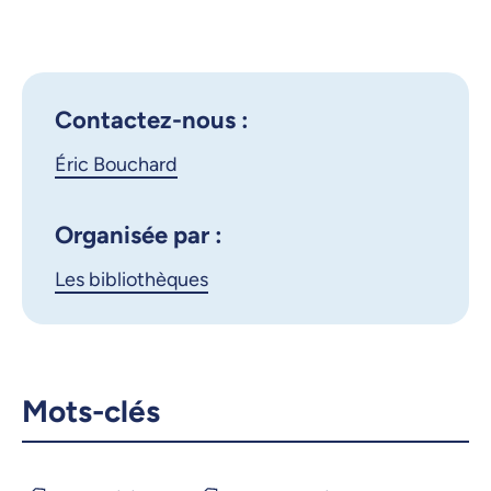
Outlook 365
d’empire
Google Calendar
iCalendar
X.com
Facebook
Contactez-nous :
Éric Bouchard
Courriel
LinkedIn
Copier le lien
Organisée par :
Les bibliothèques
Mots-clés