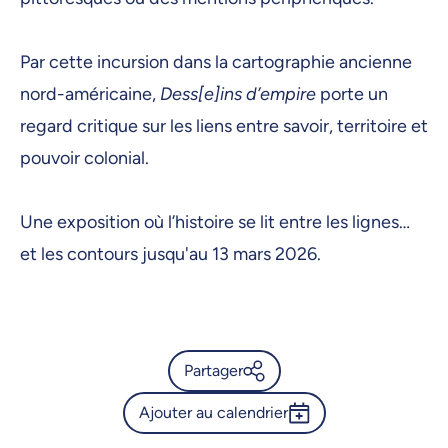
3 mars 2026, 09:00
4 mars 2026, 09:00
Par cette incursion dans la cartographie ancienne
5 mars 2026, 09:00
nord-américaine,
Dess[e]ins d’empire
porte un
6 mars 2026, 09:00
regard critique sur les liens entre savoir, territoire et
pouvoir colonial.
9 mars 2026, 09:00
10 mars 2026, 09:00
Une exposition où l’histoire se lit entre les lignes…
11 mars 2026, 09:00
et les contours jusqu'au 13 mars 2026.
12 mars 2026, 09:00
13 mars 2026, 09:00
Partager
Ajouter au calendrier
Calendrier de l’Université de
Montréal - Dess[e]ins