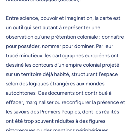
16 février 2026, 09:00
17 février 2026, 09:00
Entre science, pouvoir et imagination, la carte est
un outil qui sert autant à représenter une
18 février 2026, 09:00
observation qu’une prétention coloniale : connaître
19 février 2026, 09:00
pour posséder, nommer pour dominer. Par leur
20 février 2026, 09:00
tracé minutieux, les cartographes européens ont
23 février 2026, 09:00
dessiné les contours d’un empire colonial projeté
sur un territoire déjà habité, structurant l’espace
24 février 2026, 09:00
selon des logiques étrangères aux mondes
25 février 2026, 09:00
autochtones. Ces documents ont contribué à
26 février 2026, 09:00
effacer, marginaliser ou reconfigurer la présence et
27 février 2026, 09:00
les savoirs des Premiers Peuples, dont les réalités
2 mars 2026, 09:00
ont été trop souvent réduites à des figures
pittoresques ou des mentions périphériques.