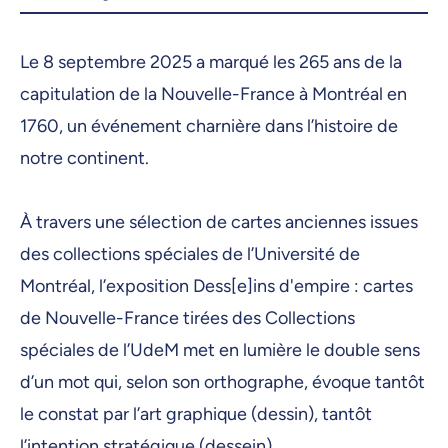
30 janvier 2026, 09:00
Le 8 septembre 2025 a marqué les 265 ans de la
2 février 2026, 09:00
capitulation de la Nouvelle-France à Montréal en
3 février 2026, 09:00
1760, un événement charnière dans l’histoire de
4 février 2026, 09:00
notre continent.
5 février 2026, 09:00
À travers une sélection de cartes anciennes issues
6 février 2026, 09:00
des collections spéciales de l’Université de
9 février 2026, 09:00
Montréal, l’exposition Dess[e]ins d'empire : cartes
10 février 2026, 09:00
de Nouvelle-France tirées des Collections
spéciales de l’UdeM met en lumière le double sens
11 février 2026, 09:00
d’un mot qui, selon son orthographe, évoque tantôt
12 février 2026, 09:00
le constat par l’art graphique (dessin), tantôt
13 février 2026, 09:00
l’intention stratégique (dessein).