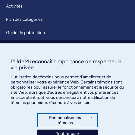
Activités
Plan des catégories
Guide de publication
Soumettre une activité
À propos / Nous joindre
L’UdeM reconnaît l’importance de respecter la
vie privée
L’utilisation de témoins nous permet d’améliorer et de
personnaliser votre expérience Web. Certains témoins sont
obligatoires pour assurer le fonctionnement et la sécurité du
site Web, alors que d’autres enregistrent vos préférences.
En acceptant tout, vous consentez à notre utilisation de
témoins pour mieux répondre à vos besoins.
Bureau des communications et
des relations publiques
Personnaliser les
>
témoins
3744, rue Jean-Brillant, bureau 490
Montréal (Québec) H3T 1P1
Tout refuser