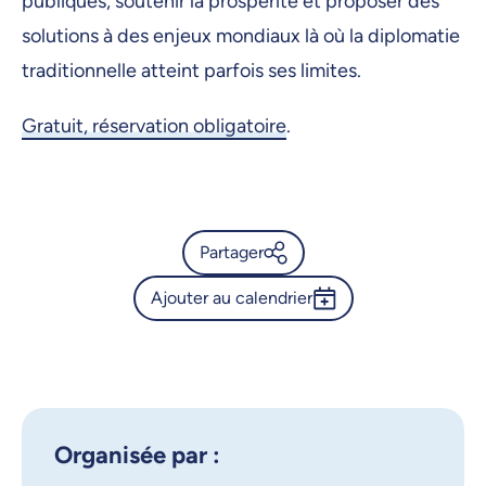
publiques, soutenir la prospérité et proposer des
solutions à des enjeux mondiaux là où la diplomatie
traditionnelle atteint parfois ses limites.
Gratuit, réservation obligatoire
.
Partager
Ajouter au calendrier
Calendrier de l’Université de
Montréal - Sommet sur la
Outlook 365
diplomatie scientifique
Google Calendar
iCalendar
X.com
Facebook
Organisée par :