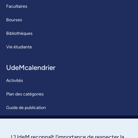
Facultaires
Bourses
Bibliothèques
Vie étudiante
UdeMcalendrier
Activités
Plan des catégories
Guide de publication
Soumettre une activité
À propos / Nous joindre
L’UdeM reconnaît l’importance de respecter la