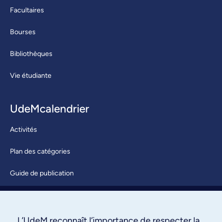
Facultaires
Bourses
Bibliothèques
Vie étudiante
UdeMcalendrier
Activités
Plan des catégories
Guide de publication
Soumettre une activité
À propos / Nous joindre
L’UdeM reconnaît l’importance de respecter la