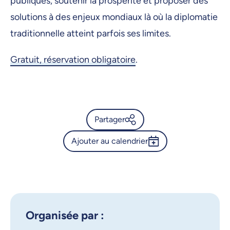
publiques, soutenir la prospérité et proposer des
solutions à des enjeux mondiaux là où la diplomatie
traditionnelle atteint parfois ses limites.
Gratuit, réservation obligatoire
.
Partager
Ajouter au calendrier
Calendrier de l’Université de
Montréal - Sommet sur la
Outlook 365
diplomatie scientifique
Google Calendar
iCalendar
X.com
Facebook
Organisée par :