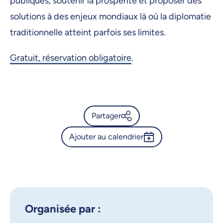
publiques, soutenir la prospérité et proposer des
solutions à des enjeux mondiaux là où la diplomatie
traditionnelle atteint parfois ses limites.
Gratuit, réservation obligatoire
.
Partager
Ajouter au calendrier
Calendrier de l’Université de
Montréal - Sommet sur la
Outlook 365
diplomatie scientifique
Google Calendar
iCalendar
X.com
Facebook
Organisée par :