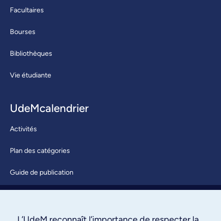
Facultaires
Bourses
Bibliothèques
Vie étudiante
UdeMcalendrier
Activités
Plan des catégories
Guide de publication
Soumettre une activité
À propos / Nous joindre
L’UdeM reconnaît l’importance de respecter la