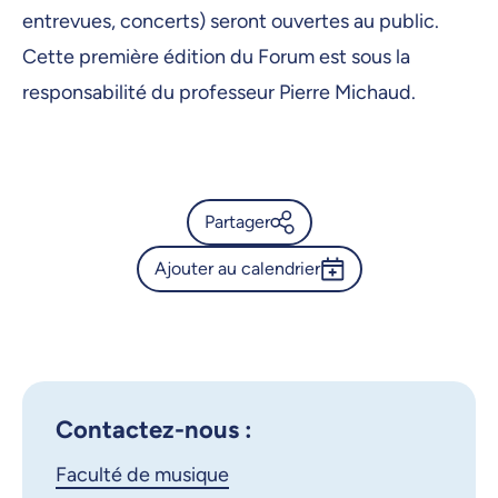
entrevues, concerts) seront ouvertes au public.
Cette première édition du Forum est sous la
responsabilité du professeur Pierre Michaud.
Partager
Ajouter au calendrier
Calendrier de l’Université de
Montréal - Forum de
Outlook 365
composition - entrevue-
Google Calendar
discussion avec Ana
Sokolović
iCalendar
Contactez-nous :
X.com
Facebook
Faculté de musique