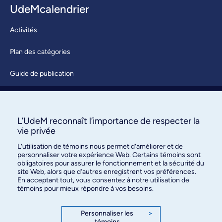
UdeMcalendrier
Activités
Plan des catégories
Guide de publication
Soumettre une activité
À propos / Nous joindre
L’UdeM reconnaît l’importance de respecter la
vie privée
L’utilisation de témoins nous permet d’améliorer et de
personnaliser votre expérience Web. Certains témoins sont
obligatoires pour assurer le fonctionnement et la sécurité du
site Web, alors que d’autres enregistrent vos préférences.
En acceptant tout, vous consentez à notre utilisation de
témoins pour mieux répondre à vos besoins.
Bureau des communications et
des relations publiques
Personnaliser les
>
témoins