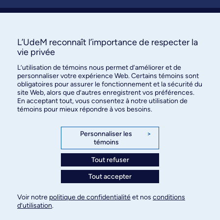
Soumettre une activité
À propos / Nous joindre
L’UdeM reconnaît l’importance de respecter la
vie privée
L’utilisation de témoins nous permet d’améliorer et de
personnaliser votre expérience Web. Certains témoins sont
obligatoires pour assurer le fonctionnement et la sécurité du
site Web, alors que d’autres enregistrent vos préférences.
En acceptant tout, vous consentez à notre utilisation de
témoins pour mieux répondre à vos besoins.
Bureau des communications et
des relations publiques
Personnaliser les
>
témoins
3744, rue Jean-Brillant, bureau 490
Montréal (Québec) H3T 1P1
Tout refuser
Tout accepter
Confidentialité
Conditions d’utilisation
Voir notre
politique de confidentialité
et nos
conditions
Paramètres des témoins
d’utilisation
.
© Université de Montréal, 2026. Tous droits
réservés.