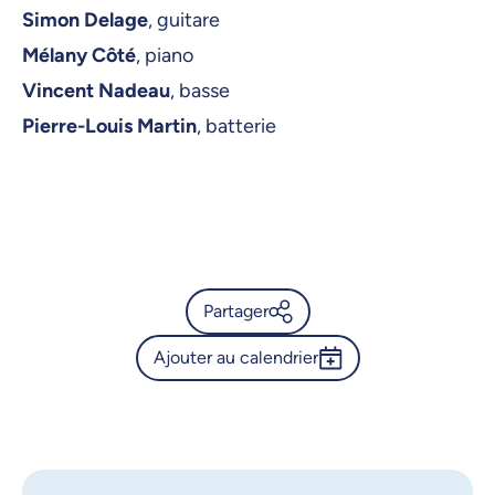
Simon Delage
, guitare
Mélany Côté
, piano
Vincent Nadeau
, basse
Pierre-Louis Martin
, batterie
Partager
Ajouter au calendrier
Calendrier de l’Université de
Montréal - Concert de
Outlook 365
l'Orchestre de chambre jazz
Google Calendar
iCalendar