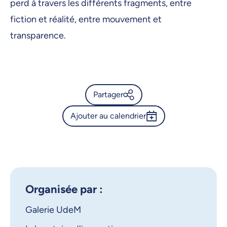
perd à travers les différents fragments, entre
fiction et réalité, entre mouvement et
transparence.
Partager
Ajouter au calendrier
Calendrier de l’Université de
Montréal - Visite-discussion
Outlook 365
avec l’artiste Marie-Josèphe
Google Calendar
Vallée
iCalendar
Organisée par :
X.com
Facebook
Galerie UdeM
Courriel
LinkedIn