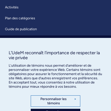
Activités
Plan des catégories
Guide de publication
Soumettre une activité
À propos / Nous joindre
L’UdeM reconnaît l’importance de respecter la
vie privée
L’utilisation de témoins nous permet d’améliorer et de
personnaliser votre expérience Web. Certains témoins sont
obligatoires pour assurer le fonctionnement et la sécurité du
site Web, alors que d’autres enregistrent vos préférences.
En acceptant tout, vous consentez à notre utilisation de
témoins pour mieux répondre à vos besoins.
Bureau des communications et
des relations publiques
Personnaliser les
>
témoins
3744, rue Jean-Brillant, bureau 490
Montréal (Québec) H3T 1P1