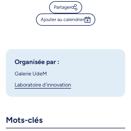
Partager
Ajouter au calendrier
Calendrier de l’Université de
Montréal - Vernissage de la
Outlook 365
Triennale recherche-création
Google Calendar
de l'Université de Montréal
iCalendar
Organisée par :
X.com
Facebook
Galerie UdeM
Courriel
LinkedIn
Laboratoire d'innovation
Copier le lien
Mots-clés