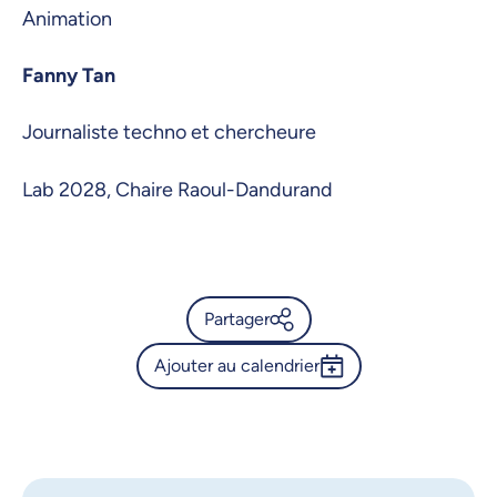
Animation
Fanny Tan
Journaliste techno et chercheure
Lab 2028, Chaire Raoul-Dandurand
Partager
Ajouter au calendrier
Calendrier de l’Université de
Montréal - Souveraineté
Outlook 365
numérique : le Québec à la
Google Calendar
croisée des chemins |
Conférence publique