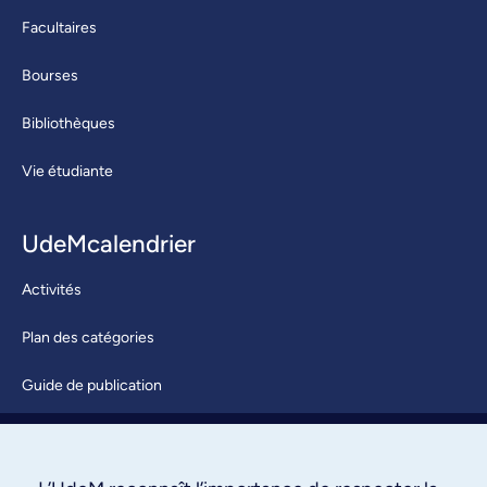
Facultaires
Bourses
Bibliothèques
Vie étudiante
UdeMcalendrier
Activités
Plan des catégories
Guide de publication
Soumettre une activité
À propos / Nous joindre