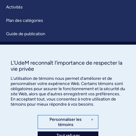
Activités
Plan des catégories
Guide de publication
Soumettre une activité
À propos / Nous joindre
L’UdeM reconnaît l’importance de respecter la
vie privée
L’utilisation de témoins nous permet d’améliorer et de
personnaliser votre expérience Web. Certains témoins sont
obligatoires pour assurer le fonctionnement et la sécurité du
site Web, alors que d’autres enregistrent vos préférences.
En acceptant tout, vous consentez à notre utilisation de
témoins pour mieux répondre à vos besoins.
Bureau des communications et
des relations publiques
Personnaliser les
>
témoins
3744, rue Jean-Brillant, bureau 490
Montréal (Québec) H3T 1P1
Tout refuser