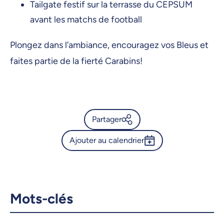
Tailgate festif sur la terrasse du CEPSUM
avant les matchs de football
Plongez dans l’ambiance, encouragez vos Bleus et
faites partie de la fierté Carabins!
Partager
Ajouter au calendrier
Calendrier de l’Université de
Montréal - Soccer féminin |
Outlook 365
Carabins vs Gaiters
Google Calendar
Mots-clés
iCalendar
X.com
Facebook