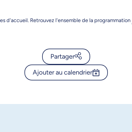
es d'accueil. Retrouvez l'ensemble de la programmation
Partager
Ajouter au calendrier
Calendrier de l’Université de
Montréal - Les essentiels pour
Outlook 365
une rentrée réussie
Google Calendar
X.com
Facebook
iCalendar
Courriel
LinkedIn