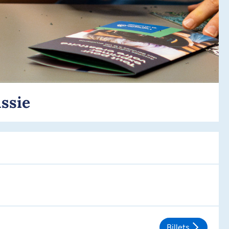
ussie
Billets