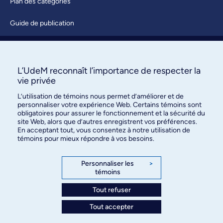
Plan des catégories
Guide de publication
Soumettre une activité
À propos / Nous joindre
L’UdeM reconnaît l’importance de respecter la
vie privée
L’utilisation de témoins nous permet d’améliorer et de
personnaliser votre expérience Web. Certains témoins sont
obligatoires pour assurer le fonctionnement et la sécurité du
site Web, alors que d’autres enregistrent vos préférences.
En acceptant tout, vous consentez à notre utilisation de
témoins pour mieux répondre à vos besoins.
Bureau des communications et
des relations publiques
Personnaliser les
>
témoins
3744, rue Jean-Brillant, bureau 490
Montréal (Québec) H3T 1P1
Tout refuser
Tout accepter
Confidentialité
Conditions d’utilisation