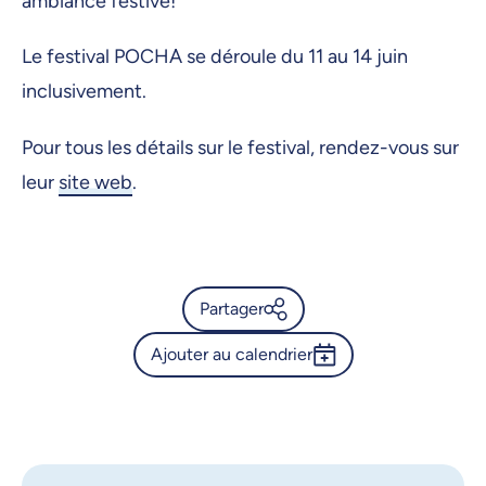
ambiance festive!
Le festival POCHA se déroule du 11 au 14 juin
inclusivement.
Pour tous les détails sur le festival, rendez-vous sur
leur
site web
.
Partager
Ajouter au calendrier
Calendrier de l’Université de
Montréal - Le CÉTASE au
Outlook 365
festival coréen POCHA
Google Calendar
iCalendar