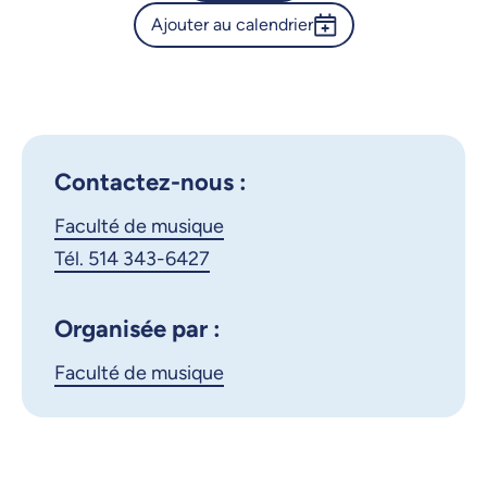
Ajouter au calendrier
Calendrier de l’Université de
Montréal - Concert de la
Outlook 365
Résidence UdeM–McGill en
Google Calendar
piano-art vocal avec Julie
Boulianne
iCalendar
Contactez-nous :
X.com
Facebook
Faculté de musique
Tél. 514 343-6427
Courriel
LinkedIn
Organisée par :
Copier le lien
Faculté de musique