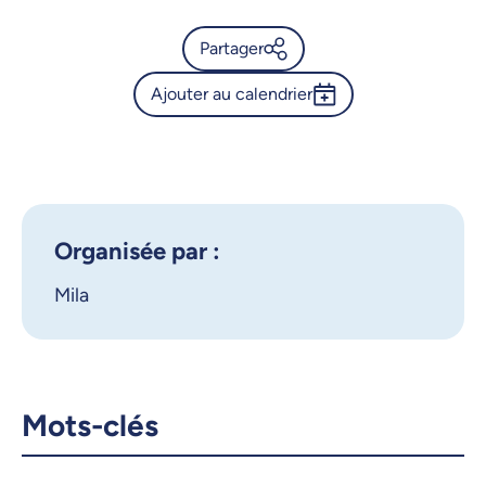
Partager
Ajouter au calendrier
Calendrier de l’Université de
Montréal - Désinformation 2.0
Outlook 365
: quand l’IA brouille nos ondes
Google Calendar
iCalendar
X.com
Facebook
Organisée par :
Mila
Courriel
LinkedIn
Copier le lien
Mots-clés