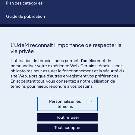
Plan des catégories
Guide de publication
Soumettre une activité
À propos / Nous joindre
L’UdeM reconnaît l’importance de respecter la
vie privée
L’utilisation de témoins nous permet d’améliorer et de
personnaliser votre expérience Web. Certains témoins sont
obligatoires pour assurer le fonctionnement et la sécurité du
site Web, alors que d’autres enregistrent vos préférences.
En acceptant tout, vous consentez à notre utilisation de
témoins pour mieux répondre à vos besoins.
Bureau des communications et
des relations publiques
Personnaliser les
>
témoins
3744, rue Jean-Brillant, bureau 490
Montréal (Québec) H3T 1P1
Tout refuser
Tout accepter
Confidentialité