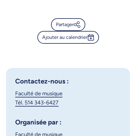
Partager
Ajouter au calendrier
Calendrier de l’Université de
Montréal - Grand concert
Outlook 365
anniversaire UdeM x SMCQ
Google Calendar
iCalendar
X.com
Facebook
Contactez-nous :
Faculté de musique
Courriel
LinkedIn
Tél. 514 343-6427
Copier le lien
Organisée par :
Faculté de musique