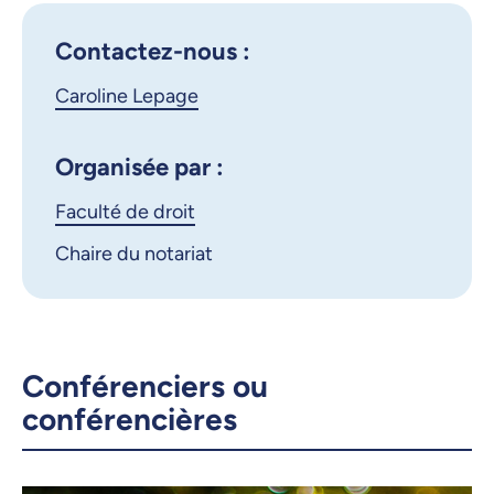
iCalendar
X.com
Facebook
Contactez-nous :
Caroline Lepage
Courriel
LinkedIn
Copier le lien
Organisée par :
Faculté de droit
Chaire du notariat
Conférenciers ou
conférencières