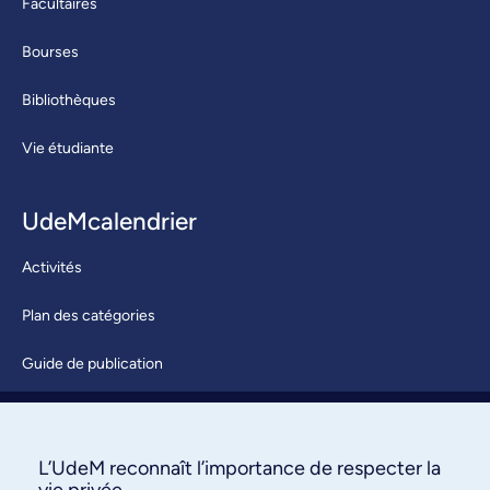
Facultaires
Bourses
Bibliothèques
Vie étudiante
UdeMcalendrier
Activités
Plan des catégories
Guide de publication
Soumettre une activité
À propos / Nous joindre
L’UdeM reconnaît l’importance de respecter la