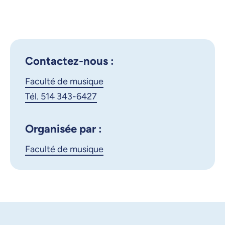
Montréal - Concert de flûte
Outlook 365
traversière - Classe de
Google Calendar
Caroline Séguin
iCalendar
Contactez-nous :
X.com
Facebook
Faculté de musique
Courriel
LinkedIn
Tél. 514 343-6427
Copier le lien
Organisée par :
Faculté de musique