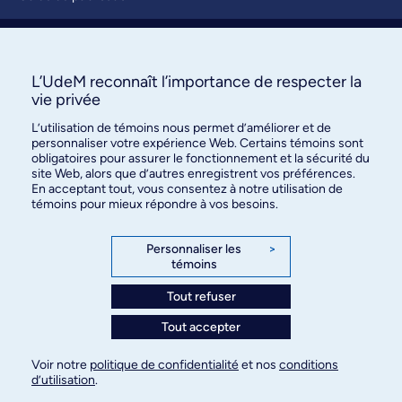
Soumettre une activité
À propos / Nous joindre
L’UdeM reconnaît l’importance de respecter la
vie privée
L’utilisation de témoins nous permet d’améliorer et de
personnaliser votre expérience Web. Certains témoins sont
obligatoires pour assurer le fonctionnement et la sécurité du
site Web, alors que d’autres enregistrent vos préférences.
En acceptant tout, vous consentez à notre utilisation de
témoins pour mieux répondre à vos besoins.
Bureau des communications et
des relations publiques
Personnaliser les
>
témoins
3744, rue Jean-Brillant, bureau 490
Montréal (Québec) H3T 1P1
Tout refuser
Tout accepter
Confidentialité
Conditions d’utilisation
Voir notre
politique de confidentialité
et nos
conditions
Paramètres des témoins
d’utilisation
.
© Université de Montréal, 2026. Tous droits