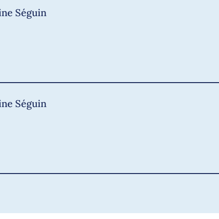
line Séguin
line Séguin