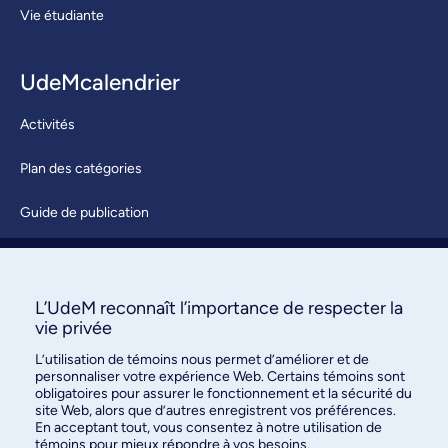
Vie étudiante
UdeMcalendrier
Activités
Plan des catégories
Guide de publication
Soumettre une activité
À propos / Nous joindre
L’UdeM reconnaît l’importance de respecter la
vie privée
L’utilisation de témoins nous permet d’améliorer et de
personnaliser votre expérience Web. Certains témoins sont
obligatoires pour assurer le fonctionnement et la sécurité du
site Web, alors que d’autres enregistrent vos préférences.
En acceptant tout, vous consentez à notre utilisation de
témoins pour mieux répondre à vos besoins.