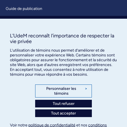
Guide de publication
Soumettre une activité
À propos / Nous joindre
L’UdeM reconnaît l’importance de respecter la
vie privée
L’utilisation de témoins nous permet d’améliorer et de
personnaliser votre expérience Web. Certains témoins sont
obligatoires pour assurer le fonctionnement et la sécurité du
site Web, alors que d’autres enregistrent vos préférences.
En acceptant tout, vous consentez à notre utilisation de
témoins pour mieux répondre à vos besoins.
Bureau des communications et
des relations publiques
Personnaliser les
>
témoins
3744, rue Jean-Brillant, bureau 490
Montréal (Québec) H3T 1P1
Tout refuser
Tout accepter
Confidentialité
Conditions d’utilisation
Voir notre
politique de confidentialité
et nos
conditions