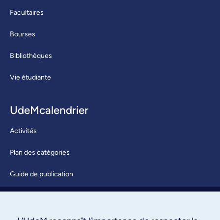
Facultaires
Bourses
Bibliothèques
Vie étudiante
UdeMcalendrier
Activités
Plan des catégories
Guide de publication
Soumettre une activité
À propos / Nous joindre