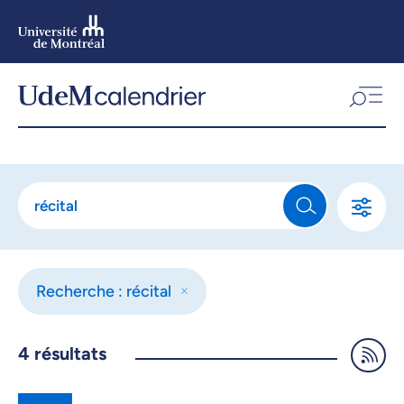
Aller
au
contenu
Aller
au
menu
Recherche : récital
4
résultats