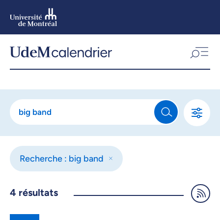
Aller
au
contenu
Aller
au
menu
Recherche : big band
4
résultats