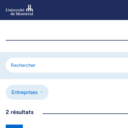
Aller
au
contenu
Aller
au
menu
Entreprises
2
résultats