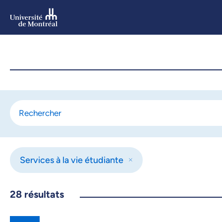
Aller
au
contenu
Aller
au
menu
Services à la vie étudiante
28
résultats