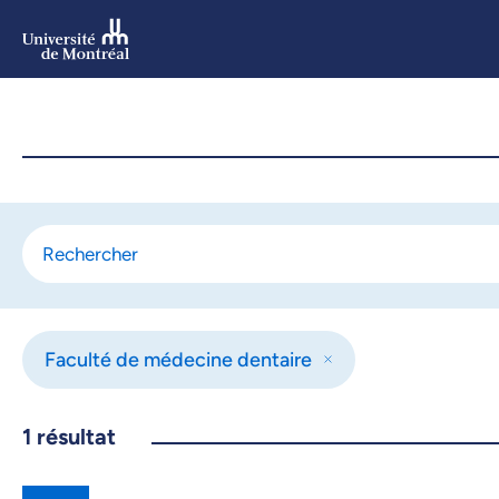
Aller
au
contenu
Aller
au
menu
Faculté de médecine dentaire
1
résultat