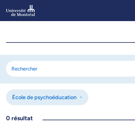
Aller
au
contenu
Aller
au
menu
École de psychoéducation
0
résultat