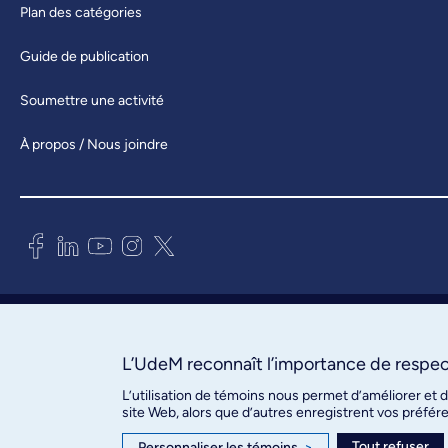
Plan des catégories
Guide de publication
Soumettre une activité
À propos / Nous joindre
Bureau des communications et
des relations publiques
3744, rue Jean-Brillant, bureau 490
L’UdeM reconnaît l’importance de respect
Montréal (Québec) H3T 1P1
L’utilisation de témoins nous permet d’améliorer et 
site Web, alors que d’autres enregistrent vos préfér
Confidentialité
Tout refuser
Personnaliser les témoins
>