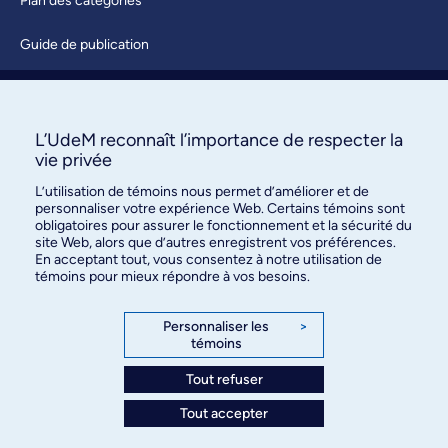
Plan des catégories
Guide de publication
Soumettre une activité
À propos / Nous joindre
L’UdeM reconnaît l’importance de respecter la
vie privée
L’utilisation de témoins nous permet d’améliorer et de
personnaliser votre expérience Web. Certains témoins sont
obligatoires pour assurer le fonctionnement et la sécurité du
site Web, alors que d’autres enregistrent vos préférences.
En acceptant tout, vous consentez à notre utilisation de
témoins pour mieux répondre à vos besoins.
Bureau des communications et
des relations publiques
Personnaliser les
>
témoins
3744, rue Jean-Brillant, bureau 490
Montréal (Québec) H3T 1P1
Tout refuser
Tout accepter
Confidentialité
Conditions d’utilisation