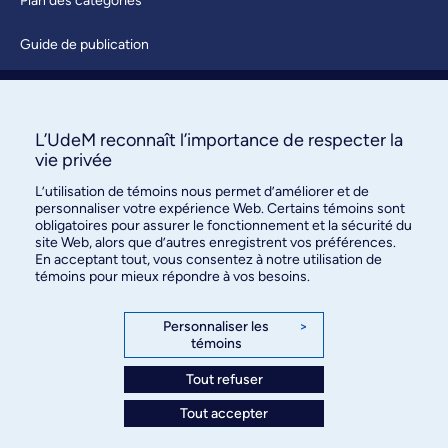
Plan des catégories
Guide de publication
Soumettre une activité
À propos / Nous joindre
L’UdeM reconnaît l’importance de respecter la
vie privée
L’utilisation de témoins nous permet d’améliorer et de
personnaliser votre expérience Web. Certains témoins sont
obligatoires pour assurer le fonctionnement et la sécurité du
site Web, alors que d’autres enregistrent vos préférences.
En acceptant tout, vous consentez à notre utilisation de
témoins pour mieux répondre à vos besoins.
Bureau des communications et
des relations publiques
Personnaliser les
>
témoins
3744, rue Jean-Brillant, bureau 490
Montréal (Québec) H3T 1P1
Tout refuser
Tout accepter
Confidentialité
Conditions d’utilisation