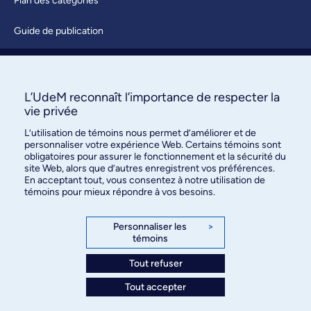
Plan des catégories
Guide de publication
Soumettre une activité
À propos / Nous joindre
L’UdeM reconnaît l’importance de respecter la
vie privée
L’utilisation de témoins nous permet d’améliorer et de
personnaliser votre expérience Web. Certains témoins sont
obligatoires pour assurer le fonctionnement et la sécurité du
site Web, alors que d’autres enregistrent vos préférences.
En acceptant tout, vous consentez à notre utilisation de
témoins pour mieux répondre à vos besoins.
Bureau des communications et
des relations publiques
Personnaliser les
>
témoins
3744, rue Jean-Brillant, bureau 490
Montréal (Québec) H3T 1P1
Tout refuser
Tout accepter
Confidentialité
Conditions d’utilisation