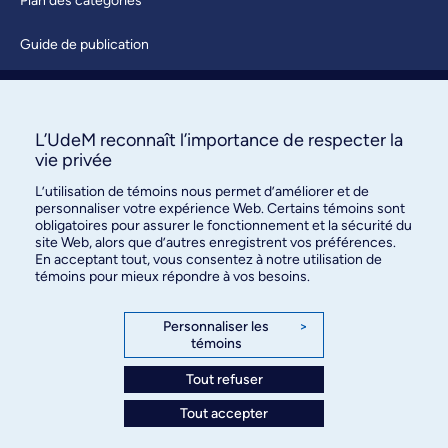
Plan des catégories
Guide de publication
Soumettre une activité
À propos / Nous joindre
L’UdeM reconnaît l’importance de respecter la
vie privée
L’utilisation de témoins nous permet d’améliorer et de
personnaliser votre expérience Web. Certains témoins sont
obligatoires pour assurer le fonctionnement et la sécurité du
site Web, alors que d’autres enregistrent vos préférences.
En acceptant tout, vous consentez à notre utilisation de
témoins pour mieux répondre à vos besoins.
Bureau des communications et
des relations publiques
Personnaliser les
>
témoins
3744, rue Jean-Brillant, bureau 490
Montréal (Québec) H3T 1P1
Tout refuser
Tout accepter
Confidentialité
Conditions d’utilisation