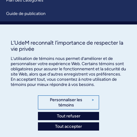
Plan des catégories
Guide de publication
Soumettre une activité
À propos / Nous joindre
L’UdeM reconnaît l’importance de respecter la
vie privée
L’utilisation de témoins nous permet d’améliorer et de
personnaliser votre expérience Web. Certains témoins sont
obligatoires pour assurer le fonctionnement et la sécurité du
site Web, alors que d’autres enregistrent vos préférences.
En acceptant tout, vous consentez à notre utilisation de
témoins pour mieux répondre à vos besoins.
Bureau des communications et
des relations publiques
Personnaliser les
>
témoins
3744, rue Jean-Brillant, bureau 490
Montréal (Québec) H3T 1P1
Tout refuser
Tout accepter
Confidentialité
Conditions d’utilisation