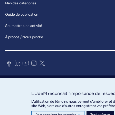
Plan des catégories
Guide de publication
Soumettre une activité
À propos / Nous joindre
Bureau des communications et
des relations publiques
3744, rue Jean-Brillant, bureau 490
L’UdeM reconnaît l’importance de respect
Montréal (Québec) H3T 1P1
L’utilisation de témoins nous permet d’améliorer et 
site Web, alors que d’autres enregistrent vos préfér
Confidentialité
Tout refuser
Personnaliser les témoins
>