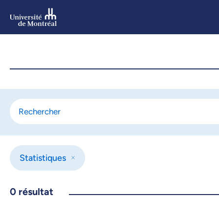
Aller
au
contenu
Aller
au
menu
Statistiques
0
résultat