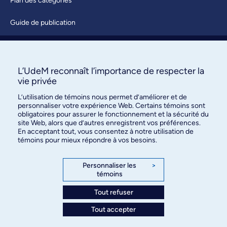
Plan des catégories
Guide de publication
Soumettre une activité
À propos / Nous joindre
L’UdeM reconnaît l’importance de respecter la
vie privée
L’utilisation de témoins nous permet d’améliorer et de
personnaliser votre expérience Web. Certains témoins sont
obligatoires pour assurer le fonctionnement et la sécurité du
site Web, alors que d’autres enregistrent vos préférences.
En acceptant tout, vous consentez à notre utilisation de
témoins pour mieux répondre à vos besoins.
Bureau des communications et
des relations publiques
Personnaliser les
>
témoins
3744, rue Jean-Brillant, bureau 490
Montréal (Québec) H3T 1P1
Tout refuser
Tout accepter
Confidentialité
Conditions d’utilisation