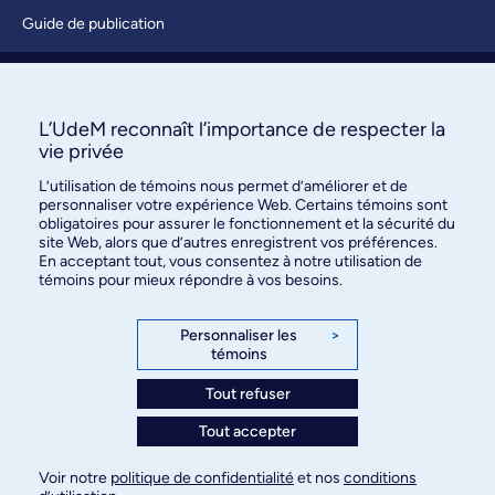
Guide de publication
Soumettre une activité
À propos / Nous joindre
L’UdeM reconnaît l’importance de respecter la
vie privée
L’utilisation de témoins nous permet d’améliorer et de
personnaliser votre expérience Web. Certains témoins sont
obligatoires pour assurer le fonctionnement et la sécurité du
site Web, alors que d’autres enregistrent vos préférences.
En acceptant tout, vous consentez à notre utilisation de
témoins pour mieux répondre à vos besoins.
Bureau des communications et
des relations publiques
Personnaliser les
>
témoins
3744, rue Jean-Brillant, bureau 490
Montréal (Québec) H3T 1P1
Tout refuser
Tout accepter
Confidentialité
Conditions d’utilisation
Voir notre
politique de confidentialité
et nos
conditions
Paramètres des témoins