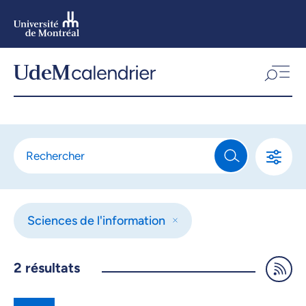
Aller
au
contenu
Aller
au
menu
Sciences de l'information
2
résultats