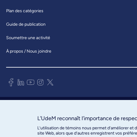
Plan des catégories
Guide de publication
Soumettre une activité
À propos / Nous joindre
Bureau des communications et
des relations publiques
3744, rue Jean-Brillant, bureau 490
L’UdeM reconnaît l’importance de respect
Montréal (Québec) H3T 1P1
L’utilisation de témoins nous permet d’améliorer et 
site Web, alors que d’autres enregistrent vos préfér