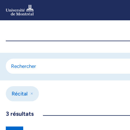
Aller
au
contenu
Aller
au
menu
Récital
3
résultats