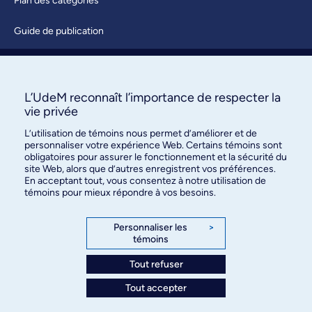
Plan des catégories
Guide de publication
Soumettre une activité
À propos / Nous joindre
L’UdeM reconnaît l’importance de respecter la
vie privée
L’utilisation de témoins nous permet d’améliorer et de
personnaliser votre expérience Web. Certains témoins sont
obligatoires pour assurer le fonctionnement et la sécurité du
site Web, alors que d’autres enregistrent vos préférences.
En acceptant tout, vous consentez à notre utilisation de
témoins pour mieux répondre à vos besoins.
Bureau des communications et
des relations publiques
Personnaliser les
>
témoins
3744, rue Jean-Brillant, bureau 490
Montréal (Québec) H3T 1P1
Tout refuser
Tout accepter
Confidentialité
Conditions d’utilisation