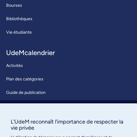
Bourses
Bibliothèques
Vie étudiante
UdeMcalendrier
Activités
Plan des catégories
Guide de publication
Soumettre une activité
À propos / Nous joindre
L’UdeM reconnaît l’importance de respecter la
vie privée