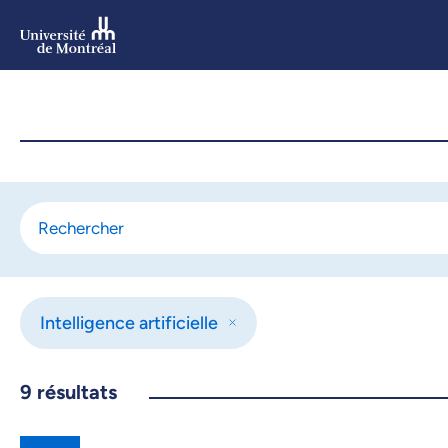
Aller
au
contenu
Aller
au
menu
Intelligence artificielle
9
résultats